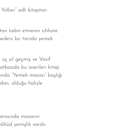
olları” adlı kitaptan
aktan taâm etmenin sıhhate
medeni bir tarzda yemek
 üç yıl geçmiş ve Vasıf
atbaada bu önerileri kitap
tabında “Yemek masası” başlığı
adan, olduğu haliyle
n arasında masanın
âhûd yemişlik vardır.