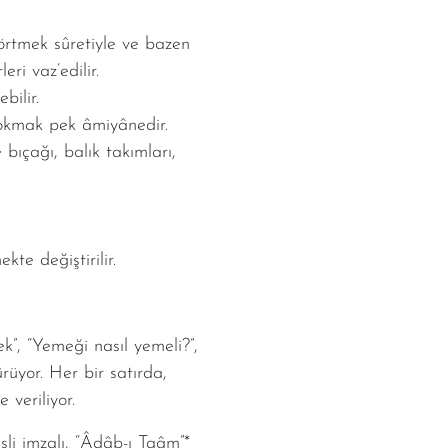
örtmek sûretiyle ve bazen
ri vaz’edilir.
bilir.
sokmak pek âmiyânedir.
ıçağı, balık takımları,
te değiştirilir.
”, “Yemeği nasıl yemeli?”,
rüyor. Her bir satırda,
 veriliyor.
şli imzalı, “Âdâb-ı Taâm”*