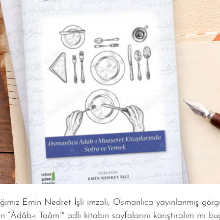
ımız Emin Nedret İşli imzalı, Osmanlıca yayınlanmış görgü
 “Âdâb-ı Taâm”* adlı kitabın sayfalarını karıştıralım mı b