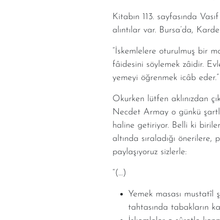
Kitabın 113. sayfasında Vası
alıntılar var. Bursa’da, Kard
“İskemlelere oturulmuş bir m
fâidesini söylemek zâidir. 
yemeyi öğrenmek icâb eder.
Okurken lütfen aklınızdan çı
Necdet Armay o günkü şartlar
haline getiriyor. Belli ki bir
altında sıraladığı önerilere,
paylaşıyoruz sizlerle:
“(…)
Yemek masası mustatîl ş
tahtasında tabakların ka