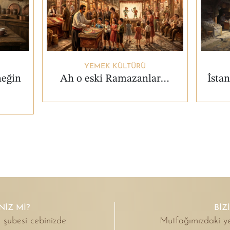
YEMEK KÜLTÜRÜ
neğin
Ah o eski Ramazanlar…
İstan
NIZ MI?
BİZ
 şubesi cebinizde
Mutfağımızdaki ye