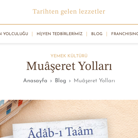
Tarihten gelen lezzetler
N YOLCULUĞU
HIJYEN TEDBIRLERIMIZ
BLOG
FRANCHISIN
YEMEK KÜLTÜRÜ
Muâşeret Yolları
Anasayfa
Blog
Muâşeret Yolları