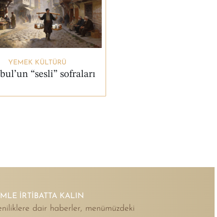
YEMEK KÜLTÜRÜ
bul’un “sesli” sofraları
İMLE İRTİBATTA KALIN
niliklere dair haberler, menümüzdeki