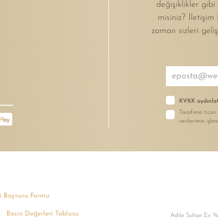
değişiklikler gib
misiniz? İletişim
zaman sizleri geli
KVKK aydınlat
Tarafıma ticari
verilerimin işle
işi Başvuru Formu
Besin Değerleri Tablosu
Adile Sultan Ev Ye