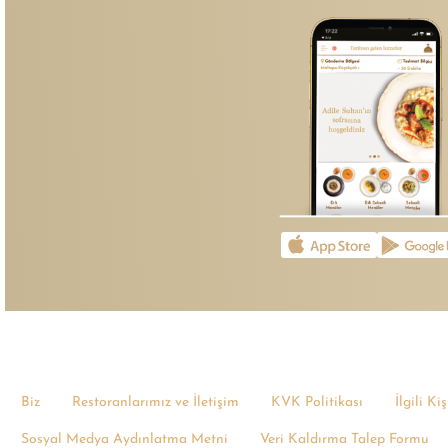
Biz
Restoranlarımız ve İletişim
KVK Politikası
İlgili K
Sosyal Medya Aydınlatma Metni
Veri Kaldırma Talep Formu