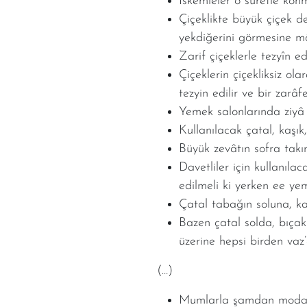
İskemleler o sûretle konm
Çiçeklikte büyük çiçek d
yekdiğerini görmesine m
Zarif çiçeklerle tezyîn e
Çiçeklerin çiçekliksiz o
tezyin edilir ve bir zarâfe
Yemek salonlarında ziyâ 
Kullanılacak çatal, kaşık
Büyük zevâtın sofra takı
Davetliler için kullanıl
edilmeli ki yerken ee yem
Çatal tabağın soluna, kaş
Bazen çatal solda, bıça
üzerine hepsi birden vaz’e
(…)
Mumlarla şamdan modası