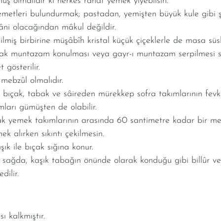
uş olmalıdır ki herkes rahat yemek yiyebilsin.
emetleri bulundurmak; pastadan, yemişten büyük kule gibi ş
âni olacağından mâkul değildir.
dilmiş birbirine müşâbîh kristal küçük çiçeklerle de masa süsl
larak muntazam konulması veya gayr-ı muntazam serpilmesi s
t gösterilir.
mebzûl olmalıdır.
, bıçak, tabak ve sâireden mürekkep sofra takımlarının fevk
mları gümüşten de olabilir.
acak yemek takımlarının arasında 60 santimetre kadar bir 
ek alırken sıkıntı çekilmesin.
ık ile bıçak sığına konur.
k sağda, kaşık tabağın önünde olarak konduğu gibi billûr 
dilir.
 kalkmıştır.