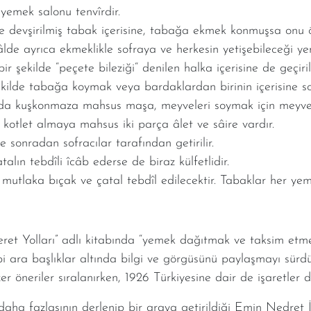
a yemek salonu tenvîrdir.
tte devşirilmiş tabak içerisine, tabağa ekmek konmuşsa onu 
de ayrıca ekmeklikle sofraya ve herkesin yetişebileceği yerle
ir şekilde “peçete bileziği“ denilen halka içerisine de geçirile
şekilde tabağa koymak veya bardaklardan birinin içerisine 
da kuşkonmaza mahsus maşa, meyveleri soymak için meyve b
ve kotlet almaya mahsus iki parça âlet ve sâire vardır.
 sonradan sofracılar tarafından getirilir.
lın tebdîli îcâb ederse de biraz külfetlidir.
utlaka bıçak ve çatal tebdîl edilecektir. Tabaklar her yemek
t Yolları” adlı kitabında “yemek dağıtmak ve taksim etmek
gibi ara başlıklar altında bilgi ve görgüsünü paylaşmayı sürdü
 öneriler sıralanırken, 1926 Türkiyesine dair de işaretler de
 daha fazlasının derlenip bir araya getirildiği Emin Nedret İ