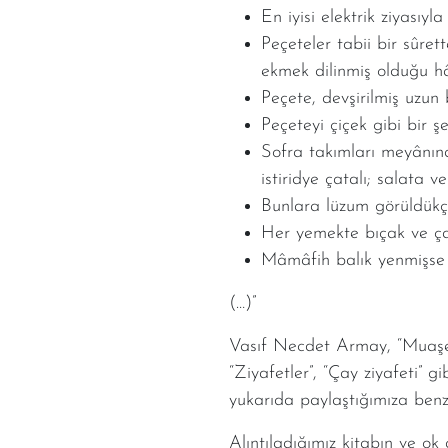
En iyisi elektrik ziyasıyl
Peçeteler tabii bir sûre
ekmek dilinmiş olduğu hâl
Peçete, devşirilmiş uzun b
Peçeteyi çiçek gibi bir 
Sofra takımları meyânın
istiridye çatalı; salata 
Bunlara lüzum görüldükçe
Her yemekte bıçak ve çata
Mâmâfih balık yenmişse m
(…)”
Vasıf Necdet Armay, “Muaşere
“Ziyafetler”, “Çay ziyafeti” 
yukarıda paylaştığımıza benzer
Alıntıladığımız kitabın ve ok