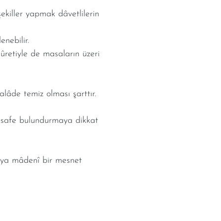
ekiller yapmak dâvetlilerin
enebilir.
ûretiyle de masaların üzeri
alâde temiz olması şarttır.
mesafe bulundurmaya dikkat
veya mâdenî bir mesnet