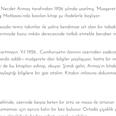
f Necdet Armay tarafından 1926 yılında yazılmış “Muaşeret Y
eş Matbaası’nda basılan kitap şu ifadelerle başlıyor:
asada temiz takımlar ile yalnız kendimize ait olan bir tab
Evlerimizde bunu imkân derecesinde tatbik etmekle beraber 
”
kartmayın. Yıl 1926… Cumhuriyetin ilanının üzerinden sadece
da adâb-ı muâşerete dair bilgiler paylaşıyor; hatta bir m
ileri de bu kitapları edinip, okuyor. Şimdi gelin, Armay’ın ki
 paylaştığı bilgilere bir göz atalım. Kitabın imlasına dokunm
eklinde, üzerinde beyaz keten bir örtü ve masa ile örtünü
ymaması için ayrıca kalın bir bez bulunur. Ortada çiçeklik y