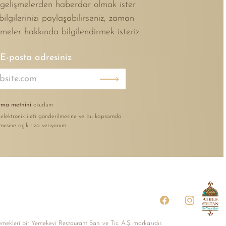
i gelişmelerden haberdar olmak ister
 bilgilerinizi paylaşabilirseniz, zaman
şmeler hakkında bilgilendirmek isteriz.
E-posta adresiniz
ma metnini
okudum
 elektronik ileti gönderilmesine ve bu kapsamda
nmesine açık rıza veriyorum.
mekleri bir Yemekevi Restaurant San. ve Tic. A.Ș. markasıdır.