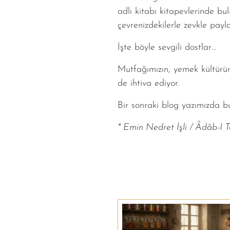
adlı kitabı kitapevlerinde bul
çevrenizdekilerle zevkle payl
İşte böyle sevgili dostlar…
Mutfağımızın, yemek kültürümü
de ihtiva ediyor.
Bir sonraki blog yazımızda bu
* Emin Nedret İşli / Âdâb-I T