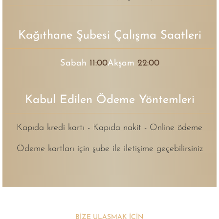
Kağıthane Şubesi Çalışma Saatleri
Sabah
11:00
Akşam
22:00
Kabul Edilen Ödeme Yöntemleri
Kapıda kredi kartı - Kapıda nakit - Online ödeme
Ödeme kartları için şube ile iletişime geçebilirsiniz
BİZE ULAŞMAK İÇİN