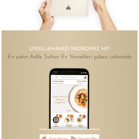
UYGULAMAMIZI İNDIRDINIZ MI?
En yakın Adile Sultan Ev Yemekleri şubesi cebinizde