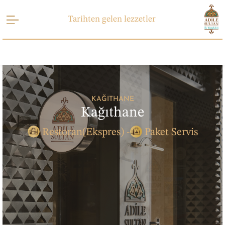
Tarihten gelen lezzetler
KAĞITHANE
Kağıthane
Restoran(Ekspres) -
Paket Servis