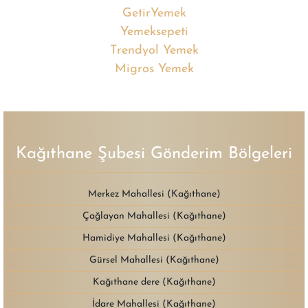
GetirYemek
Yemeksepeti
Trendyol Yemek
Migros Yemek
Kağıthane Şubesi Gönderim Bölgeleri
Merkez Mahallesi (Kağıthane)
Çağlayan Mahallesi (Kağıthane)
Hamidiye Mahallesi (Kağıthane)
Gürsel Mahallesi (Kağıthane)
Kağıthane dere (Kağıthane)
İdare Mahallesi (Kağıthane)