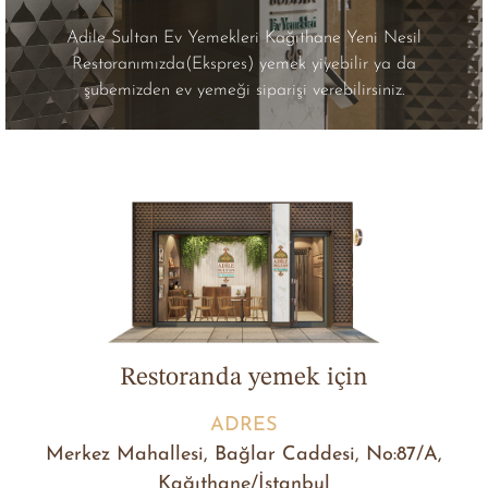
Adile Sultan Ev Yemekleri Kağıthane Yeni Nesil
Restoranımızda(Ekspres) yemek yiyebilir ya da
şubemizden ev yemeği siparişi verebilirsiniz.
Restoranda yemek için
ADRES
Merkez Mahallesi, Bağlar Caddesi, No:87/A,
Kağıthane/İstanbul