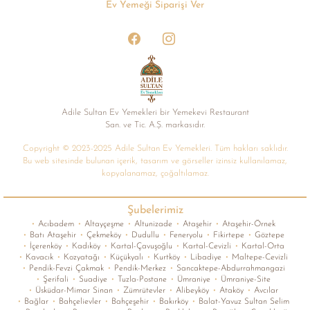
Ev Yemeği Siparişi Ver
Adile Sultan Ev Yemekleri bir Yemekevi Restaurant
San. ve Tic. A.Ș. markasıdır.
Copyright © 2023-2025 Adile Sultan Ev Yemekleri. Tüm hakları saklıdır.
Bu web sitesinde bulunan içerik, tasarım ve görseller izinsiz kullanılamaz,
kopyalanamaz, çoğaltılamaz.
Şubelerimiz
•
Acıbadem
•
Altayçeşme
•
Altunizade
•
Ataşehir
•
Ataşehir-Örnek
•
Batı Ataşehir
•
Çekmeköy
•
Dudullu
•
Feneryolu
•
Fikirtepe
•
Göztepe
•
İçerenköy
•
Kadıköy
•
Kartal-Çavuşoğlu
•
Kartal-Cevizli
•
Kartal-Orta
•
Kavacık
•
Kozyatağı
•
Küçükyalı
•
Kurtköy
•
Libadiye
•
Maltepe-Cevizli
•
Pendik-Fevzi Çakmak
•
Pendik-Merkez
•
Sancaktepe-Abdurrahmangazi
•
Şerifali
•
Suadiye
•
Tuzla-Postane
•
Ümraniye
•
Ümraniye-Site
•
Üsküdar-Mimar Sinan
•
Zümrütevler
•
Alibeyköy
•
Ataköy
•
Avcılar
•
Bağlar
•
Bahçelievler
•
Bahçeşehir
•
Bakırköy
•
Balat-Yavuz Sultan Selim