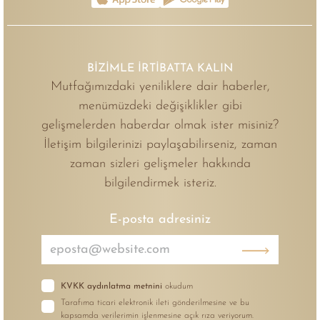
BİZİMLE İRTİBATTA KALIN
Mutfağımızdaki yeniliklere dair haberler,
menümüzdeki değişiklikler gibi
gelişmelerden haberdar olmak ister misiniz?
İletişim bilgilerinizi paylaşabilirseniz, zaman
zaman sizleri gelişmeler hakkında
bilgilendirmek isteriz.
E-posta adresiniz
KVKK aydınlatma metnini
okudum
Tarafıma ticari elektronik ileti gönderilmesine ve bu
kapsamda verilerimin işlenmesine açık rıza veriyorum.