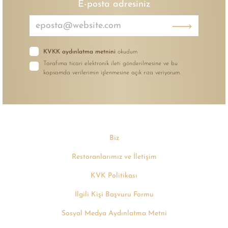
E-posta adresiniz
KVKK aydınlatma metnini
okudum
Tarafıma ticari elektronik ileti gönderilmesine ve bu
kapsamda verilerimin işlenmesine açık rıza veriyorum.
Biz
Restoranlarımız ve İletişim
KVK Politikası
İlgili Kişi Başvuru Formu
Sosyal Medya Aydınlatma Metni