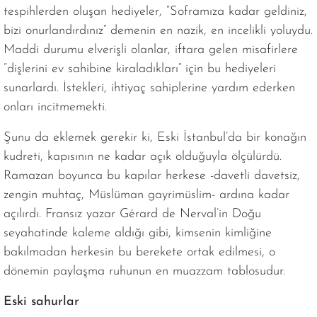
tespihlerden oluşan hediyeler, “Soframıza kadar geldiniz,
bizi onurlandırdınız” demenin en nazik, en incelikli yoluydu.
Maddi durumu elverişli olanlar, iftara gelen misafirlere
“dişlerini ev sahibine kiraladıkları” için bu hediyeleri
sunarlardı. İstekleri, ihtiyaç sahiplerine yardım ederken
onları incitmemekti.
Şunu da eklemek gerekir ki, Eski İstanbul’da bir konağın
kudreti, kapısının ne kadar açık olduğuyla ölçülürdü.
Ramazan boyunca bu kapılar herkese -davetli davetsiz,
zengin muhtaç, Müslüman gayrimüslim- ardına kadar
açılırdı. Fransız yazar Gérard de Nerval’in Doğu
seyahatinde kaleme aldığı gibi, kimsenin kimliğine
bakılmadan herkesin bu berekete ortak edilmesi, o
dönemin paylaşma ruhunun en muazzam tablosudur.
Eski sahurlar