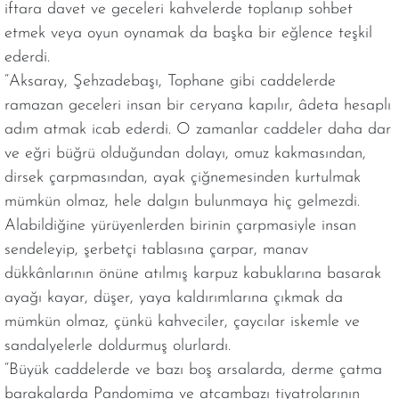
iftara davet ve geceleri kahvelerde toplanıp sohbet
etmek veya oyun oynamak da başka bir eğlence teşkil
ederdi.
“Aksaray, Şehzadebaşı, Tophane gibi caddelerde
ramazan geceleri insan bir ceryana kapılır, âdeta hesaplı
adım atmak icab ederdi. O zamanlar caddeler daha dar
ve eğri büğrü olduğundan dolayı, omuz kakmasından,
dirsek çarpmasından, ayak çiğnemesinden kurtulmak
mümkün olmaz, hele dalgın bulunmaya hiç gelmezdi.
Alabildiğine yürüyenlerden birinin çarpmasiyle insan
sendeleyip, şerbetçi tablasına çarpar, manav
dükkânlarının önüne atılmış karpuz kabuklarına basarak
ayağı kayar, düşer, yaya kaldırımlarına çıkmak da
mümkün olmaz, çünkü kahveciler, çaycılar iskemle ve
sandalyelerle doldurmuş olurlardı.
“Büyük caddelerde ve bazı boş arsalarda, derme çatma
barakalarda Pandomima ve atcambazı tiyatrolarının