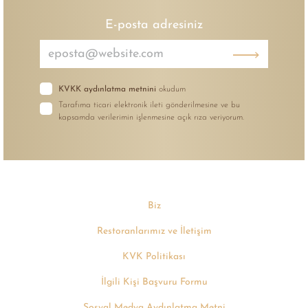
E-posta adresiniz
KVKK aydınlatma metnini
okudum
Tarafıma ticari elektronik ileti gönderilmesine ve bu
kapsamda verilerimin işlenmesine açık rıza veriyorum.
Biz
Restoranlarımız ve İletişim
KVK Politikası
İlgili Kişi Başvuru Formu
Sosyal Medya Aydınlatma Metni