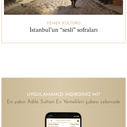
YEMEK KÜLTÜRÜ
İstanbul’un “sesli” sofraları
UYGULAMAMIZI İNDIRDINIZ MI?
En yakın Adile Sultan Ev Yemekleri şubesi cebinizde