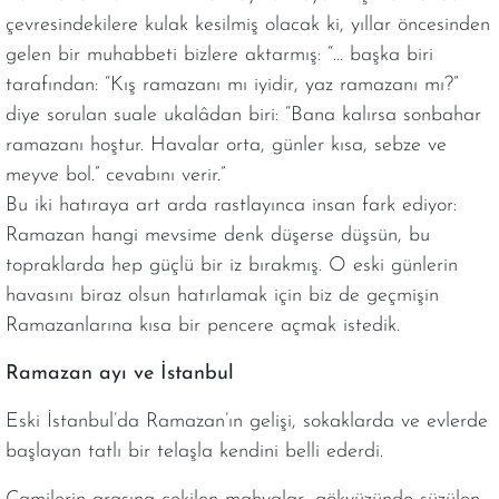
çevresindekilere kulak kesilmiş olacak ki, yıllar öncesinden
gelen bir muhabbeti bizlere aktarmış: “… başka biri
tarafından: “Kış ramazanı mı iyidir, yaz ramazanı mı?”
diye sorulan suale ukalâdan biri: “Bana kalırsa sonbahar
ramazanı hoştur. Havalar orta, günler kısa, sebze ve
meyve bol.” cevabını verir.”
Bu iki hatıraya art arda rastlayınca insan fark ediyor:
Ramazan hangi mevsime denk düşerse düşsün, bu
topraklarda hep güçlü bir iz bırakmış. O eski günlerin
havasını biraz olsun hatırlamak için biz de geçmişin
Ramazanlarına kısa bir pencere açmak istedik.
Ramazan ayı ve İstanbul
Eski İstanbul’da Ramazan’ın gelişi, sokaklarda ve evlerde
başlayan tatlı bir telaşla kendini belli ederdi.