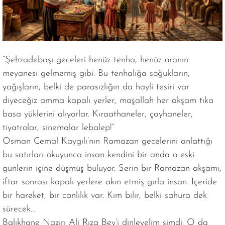
“Şehzadebaşı geceleri henüz tenha, henüz oranın
meyanesi gelmemiş gibi. Bu tenhalığa soğukların,
yağışların, belki de parasızlığın da hayli tesiri var
diyeceğiz amma kapalı yerler, maşallah her akşam tıka
basa yüklerini alıyorlar. Kıraathaneler, çayhaneler,
tiyatrolar, sinemalar lebalep!”
Osman Cemal Kaygılı’nın Ramazan gecelerini anlattığı
bu satırları okuyunca insan kendini bir anda o eski
günlerin içine düşmüş buluyor. Serin bir Ramazan akşamı,
iftar sonrası kapalı yerlere akın etmiş gırla insan. İçeride
bir hareket, bir canlılık var. Kim bilir, belki sahura dek
sürecek…
Balıkhane Nazırı Ali Rıza Bey’i dinleyelim şimdi. O da