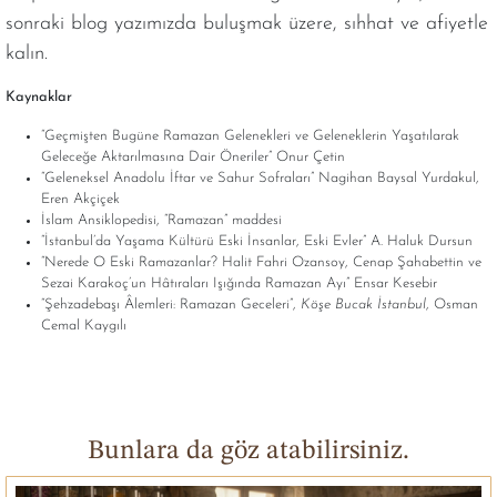
sonraki
blog
yazımızda buluşmak üzere, sıhhat ve afiyetle
kalın.
Kaynaklar
“Geçmişten Bugüne Ramazan Gelenekleri ve Geleneklerin Yaşatılarak
Geleceğe Aktarılmasına Dair Öneriler” Onur Çetin
“Geleneksel Anadolu İftar ve Sahur Sofraları” Nagihan Baysal Yurdakul,
Eren Akçiçek
İslam Ansiklopedisi, “Ramazan” maddesi
“İstanbul’da Yaşama Kültürü Eski İnsanlar, Eski Evler” A. Haluk Dursun
“Nerede O Eski Ramazanlar? Halit Fahri Ozansoy, Cenap Şahabettin ve
Sezai Karakoç’un Hâtıraları Işığında Ramazan Ayı” Ensar Kesebir
“Şehzadebaşı Âlemleri: Ramazan Geceleri”,
Köşe Bucak İstanbul
, Osman
Cemal Kaygılı
Bunlara da göz atabilirsiniz.