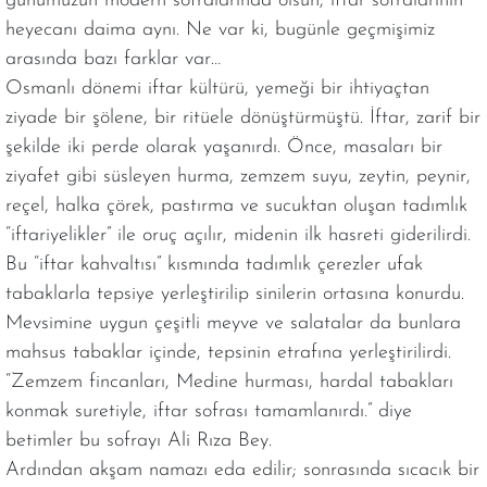
günümüzün modern sofralarında olsun, iftar sofralarının
heyecanı daima aynı. Ne var ki, bugünle geçmişimiz
arasında bazı farklar var…
Osmanlı dönemi iftar kültürü, yemeği bir ihtiyaçtan
ziyade bir şölene, bir ritüele dönüştürmüştü. İftar, zarif bir
şekilde iki perde olarak yaşanırdı. Önce, masaları bir
ziyafet gibi süsleyen hurma, zemzem suyu, zeytin, peynir,
reçel, halka çörek, pastırma ve sucuktan oluşan tadımlık
“iftariyelikler” ile oruç açılır, midenin ilk hasreti giderilirdi.
Bu “iftar kahvaltısı” kısmında tadımlık çerezler ufak
tabaklarla tepsiye yerleştirilip sinilerin ortasına konurdu.
Mevsimine uygun çeşitli meyve ve salatalar da bunlara
mahsus tabaklar içinde, tepsinin etrafına yerleştirilirdi.
“Zemzem fincanları, Medine hurması, hardal tabakları
konmak suretiyle, iftar sofrası tamamlanırdı.” diye
betimler bu sofrayı Ali Rıza Bey.
Ardından akşam namazı eda edilir; sonrasında sıcacık bir