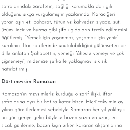
sofralarındaki zarafetin, sağlığı korumakla da ilgili
olduğunu sıkça vurgulamıştır yazılarında. Karaciğeri
yoran aşırı et, baharat, tütün ve kahveden ziyade, süt,
üzüm, incir ve hurma gibi şifalı gıdaların tercih edilmesini
öğütlemiş. “Yemek için yaşanmaz, yaşamak için yenir”
kuralının iftar saatlerinde unutulabildiğini gülümseten bir
dille anlatan Şahabettin, yemeği “âheste yemeyi ve çok
çiğnemeyi”, midemize şefkatle yaklaşmayı sık sık
hatırlatırmış.
Dört mevsim Ramazan
Ramazan’ın mevsimlerle kurduğu o zarif ilişki, iftar
sofralarına ayrı bir hatıra katar bizce. Hicrî takvimin ay
yılına göre ilerlemesi sebebiyle Ramazan her yıl yaklaşık
on gün geriye gelir; böylece bazen yazın en uzun, en
sıcak günlerine, bazen kışın erken kararan akşamlarına