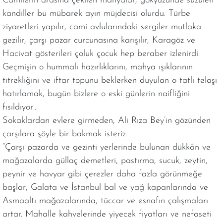
Camilerin arasına çekilen mahyalar, gökyüzünde süzülen
kandiller bu mübarek ayın müjdecisi olurdu. Türbe
ziyaretleri yapılır, cami avlularındaki sergiler mutlaka
gezilir, çarşı pazar curcunasına karışılır, Karagöz ve
Hacivat gösterileri çoluk çocuk hep beraber izlenirdi.
Geçmişin o hummalı hazırlıklarını, mahya ışıklarının
titrekliğini ve iftar topunu beklerken duyulan o tatlı telaşı
hatırlamak, bugün bizlere o eski günlerin naifliğini
fısıldıyor…
Sokaklardan evlere girmeden, Ali Rıza Bey’in gözünden
çarşılara şöyle bir bakmak isteriz.
“Çarşı pazarda ve gezinti yerlerinde bulunan dükkân ve
mağazalarda güllaç demetleri, pastırma, sucuk, zeytin,
peynir ve havyar gibi çerezler daha fazla görünmeğe
başlar, Galata ve İstanbul bal ve yağ kapanlarında ve
Asmaaltı mağazalarında, tüccar ve esnafın çalışmaları
artar. Mahalle kahvelerinde yiyecek fiyatları ve nefaseti