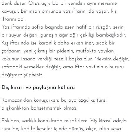
denk düşer. Otuz üç yılda bir yeniden aynı mevsime
kavuşur. Bir insan ömründe yaz iftarını da yaşar, kış
iftarını da.
Yaz iftarında sofra başında esen hafif bir rüzgâr, serin
bir suyun değeri, güneşin ağır ağır çekilişi bambaşkadır.
Kış iftarında ise karanlık daha erken iner; sıcak bir
çorbanın, yeni çıkmış bir pidenin, mutfakta yayılan
kokunun insana verdiği teselli başka olur. Mevsim değişir,
sofradaki yemekler değişir; ama iftar vaktinin o huzuru
değişmez şüphesiz.
Diş kirası ve paylaşma kültürü
Ramazan’dan konuşurken, bu aya özgü kültürel
alışkanlıktan bahsetmemek olmaz.
Eskiden, varlıklı konaklarda misafirlere “diş kirası” adıyla
sunulan; kadife keseler içinde gümüş, akçe, altın veya