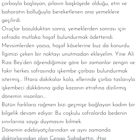
çorbayla başlayan, pilavın başköşede olduğu, etin ve
baharatın bolluğuyla bereketlenen ana yemeklere
geçilirdi.
Oruçlar bozulduktan sonra, yemeklerden sonrası için
sofrada mutlaka hoşaf bulundurmak âdettendi.
Mevsimlerden yazsa, hoşaf kâselerine buz da konurdu.
İlgimizi çeken bir noktayı unutmadan ekleyelim. Yine Ali
Rıza Bey’den öğrendiğimize göre bir zamanlar zengin ve
fakir herkes sofrasında işkembe çorbası bulundurmak
istermiş… İftara dakikalar kala, ellerinde çorba taslarıyla
işkembeci dükkânına gidip kazanın etrafına dizilirmiş
dönemin insanları…
Bütün farklara rağmen bizi geçmişe bağlayan kadim bir
bilgelik devam ediyor: Bu coşkulu sofralarda bedenin
sınırlarına saygı duymasını bilmek.
Dönemin edebiyatçılarından ve aynı zamanda
doktorlarından olan Cenap Şahabettin, iftar