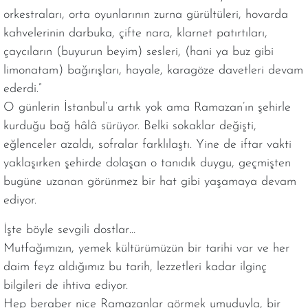
orkestraları, orta oyunlarının zurna gürültüleri, hovarda
kahvelerinin darbuka, çifte nara, klarnet patırtıları,
çaycıların (buyurun beyim) sesleri, (hani ya buz gibi
limonatam) bağırışları, hayale, karagöze davetleri devam
ederdi.”
O günlerin İstanbul’u artık yok ama Ramazan’ın şehirle
kurduğu bağ hâlâ sürüyor. Belki sokaklar değişti,
eğlenceler azaldı, sofralar farklılaştı. Yine de iftar vakti
yaklaşırken şehirde dolaşan o tanıdık duygu, geçmişten
bugüne uzanan görünmez bir hat gibi yaşamaya devam
ediyor.
İşte böyle sevgili dostlar…
Mutfağımızın, yemek kültürümüzün bir tarihi var ve her
daim feyz aldığımız bu tarih, lezzetleri kadar ilginç
bilgileri de ihtiva ediyor.
Hep beraber nice Ramazanlar görmek umuduyla, bir