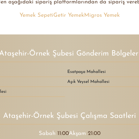
n aşağıdaki sipariş platformlarından da sipariş vereb
Yemek Sepeti
Getir Yemek
Migros Yemek
Ataşehir-Örnek Şubesi Gönderim Bölgeler
Esatpaşa Mahallesi
Aşık Veysel Mahallesi
esi
Ataşehir-Örnek Şubesi Çalışma Saatleri
Sabah
11:00
Akşam
21:00