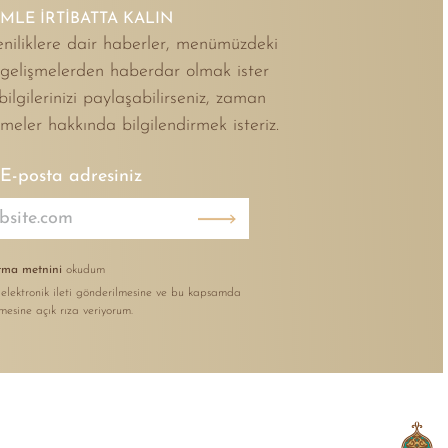
İMLE İRTİBATTA KALIN
niliklere dair haberler, menümüzdeki
i gelişmelerden haberdar olmak ister
 bilgilerinizi paylaşabilirseniz, zaman
şmeler hakkında bilgilendirmek isteriz.
E-posta adresiniz
ma metnini
okudum
 elektronik ileti gönderilmesine ve bu kapsamda
nmesine açık rıza veriyorum.