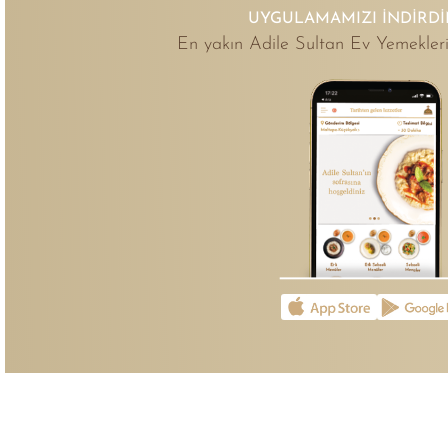
UYGULAMAMIZI İNDIRDI
En yakın Adile Sultan Ev Yemekleri