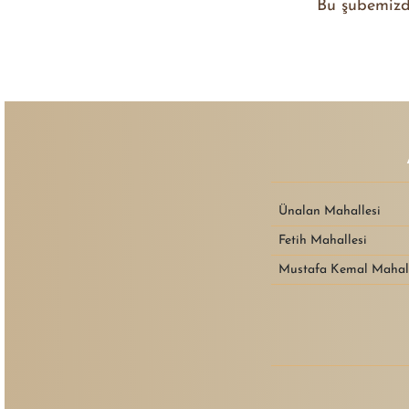
Bu şubemizde
Ünalan Mahallesi
Fetih Mahallesi
Mustafa Kemal Mahall