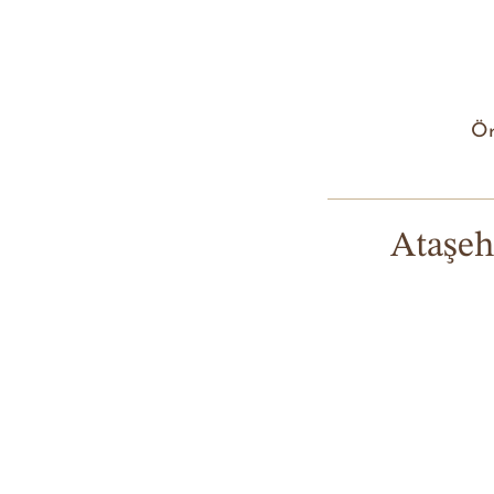
Ör
Ataşeh