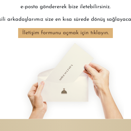
e-posta göndererek bize iletebilirsiniz.
kili arkadaşlarımız size en kısa sürede dönüş sağlayacak
İletişim formunu açmak için tıklayın.