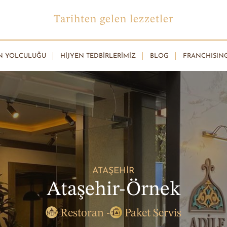
Tarihten gelen lezzetler
N YOLCULUĞU
HIJYEN TEDBIRLERIMIZ
BLOG
FRANCHISIN
ATAŞEHIR
Ataşehir-Örnek
Restoran -
Paket Servis