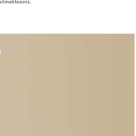
ilmektesiniz.
i