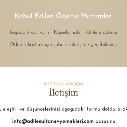
Kabul Edilen Ödeme Yöntemleri
Kapıda kredi kartı - Kapıda nakit - Online ödeme
Ödeme kartları için şube ile iletişime geçebilirsiniz
BİZE ULAŞMAK İÇİN
İletişim
, eleştiri ve düşüncelerinizi aşağıdaki formu doldurara
info@adilesultanevyemekleri.com
adresine