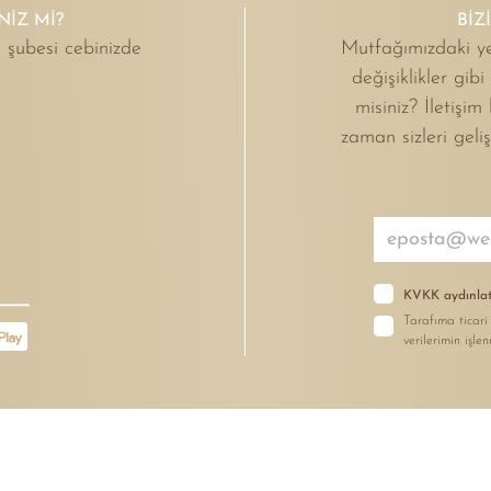
NIZ MI?
BİZ
 şubesi cebinizde
Mutfağımızdaki ye
değişiklikler gib
misiniz? İletişim
zaman sizleri geli
KVKK aydınlat
Tarafıma ticari
verilerimin işle