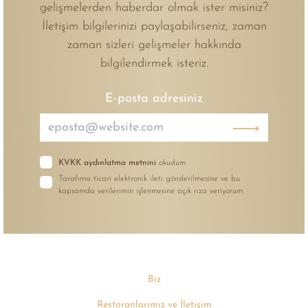
gelişmelerden haberdar olmak ister misiniz?
İletişim bilgilerinizi paylaşabilirseniz, zaman
zaman sizleri gelişmeler hakkında
bilgilendirmek isteriz.
E-posta adresiniz
KVKK aydınlatma metnini
okudum
Tarafıma ticari elektronik ileti gönderilmesine ve bu
kapsamda verilerimin işlenmesine açık rıza veriyorum.
Biz
Restoranlarımız ve İletişim