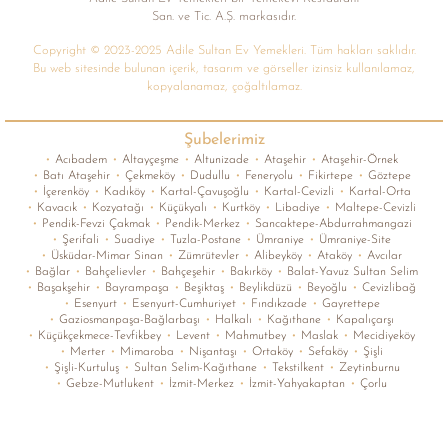
San. ve Tic. A.Ș. markasıdır.
Copyright © 2023-2025 Adile Sultan Ev Yemekleri. Tüm hakları saklıdır.
Bu web sitesinde bulunan içerik, tasarım ve görseller izinsiz kullanılamaz,
kopyalanamaz, çoğaltılamaz.
Şubelerimiz
•
Acıbadem
•
Altayçeşme
•
Altunizade
•
Ataşehir
•
Ataşehir-Örnek
•
Batı Ataşehir
•
Çekmeköy
•
Dudullu
•
Feneryolu
•
Fikirtepe
•
Göztepe
•
İçerenköy
•
Kadıköy
•
Kartal-Çavuşoğlu
•
Kartal-Cevizli
•
Kartal-Orta
•
Kavacık
•
Kozyatağı
•
Küçükyalı
•
Kurtköy
•
Libadiye
•
Maltepe-Cevizli
•
Pendik-Fevzi Çakmak
•
Pendik-Merkez
•
Sancaktepe-Abdurrahmangazi
•
Şerifali
•
Suadiye
•
Tuzla-Postane
•
Ümraniye
•
Ümraniye-Site
•
Üsküdar-Mimar Sinan
•
Zümrütevler
•
Alibeyköy
•
Ataköy
•
Avcılar
•
Bağlar
•
Bahçelievler
•
Bahçeşehir
•
Bakırköy
•
Balat-Yavuz Sultan Selim
•
Başakşehir
•
Bayrampaşa
•
Beşiktaş
•
Beylikdüzü
•
Beyoğlu
•
Cevizlibağ
•
Esenyurt
•
Esenyurt-Cumhuriyet
•
Fındıkzade
•
Gayrettepe
•
Gaziosmanpaşa-Bağlarbaşı
•
Halkalı
•
Kağıthane
•
Kapalıçarşı
•
Küçükçekmece-Tevfikbey
•
Levent
•
Mahmutbey
•
Maslak
•
Mecidiyeköy
•
Merter
•
Mimaroba
•
Nişantaşı
•
Ortaköy
•
Sefaköy
•
Şişli
•
Şişli-Kurtuluş
•
Sultan Selim-Kağıthane
•
Tekstilkent
•
Zeytinburnu
•
Gebze-Mutlukent
•
İzmit-Merkez
•
İzmit-Yahyakaptan
•
Çorlu