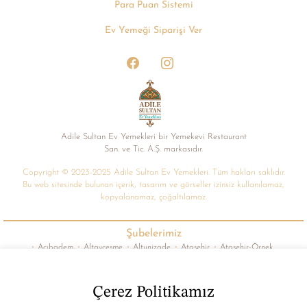
Para Puan Sistemi
Ev Yemeği Siparişi Ver
Adile Sultan Ev Yemekleri bir Yemekevi Restaurant
San. ve Tic. A.Ș. markasıdır.
Copyright © 2023-2025 Adile Sultan Ev Yemekleri. Tüm hakları saklıdır.
Bu web sitesinde bulunan içerik, tasarım ve görseller izinsiz kullanılamaz,
kopyalanamaz, çoğaltılamaz.
Şubelerimiz
•
Acıbadem
•
Altayçeşme
•
Altunizade
•
Ataşehir
•
Ataşehir-Örnek
•
Batı Ataşehir
•
Çekmeköy
•
Dudullu
•
Feneryolu
•
Fikirtepe
•
Göztepe
•
İçerenköy
•
Kadıköy
•
Kartal-Çavuşoğlu
•
Kartal-Cevizli
•
Kartal-Orta
•
Kavacık
•
Kozyatağı
•
Küçükyalı
•
Kurtköy
•
Libadiye
•
Maltepe-Cevizli
Çerez Politikamız
•
Pendik-Fevzi Çakmak
•
Pendik-Merkez
•
Sancaktepe-Abdurrahmangazi
•
Şerifali
•
Suadiye
•
Tuzla-Postane
•
Ümraniye
•
Ümraniye-Site