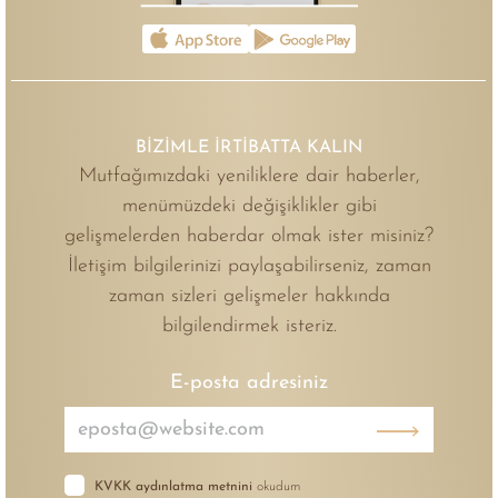
BİZİMLE İRTİBATTA KALIN
Mutfağımızdaki yeniliklere dair haberler,
menümüzdeki değişiklikler gibi
gelişmelerden haberdar olmak ister misiniz?
İletişim bilgilerinizi paylaşabilirseniz, zaman
zaman sizleri gelişmeler hakkında
bilgilendirmek isteriz.
E-posta adresiniz
KVKK aydınlatma metnini
okudum