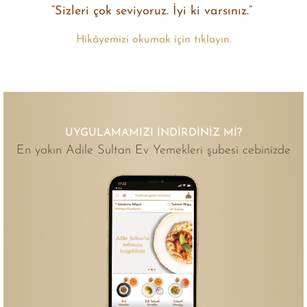
“Sizleri çok seviyoruz. İyi ki varsınız.”
Hikâyemizi okumak için tıklayın.
UYGULAMAMIZI İNDIRDINIZ MI?
En yakın Adile Sultan Ev Yemekleri şubesi cebinizde