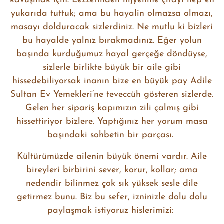
kavuşmak için. Lezzetinden hijyenine çıtayı hep en
yukarıda tuttuk; ama bu hayalin olmazsa olmazı,
masayı dolduracak sizlerdiniz. Ne mutlu ki bizleri
bu hayalde yalnız bırakmadınız. Eğer yolun
başında kurduğumuz hayal gerçeğe döndüyse,
sizlerle birlikte büyük bir aile gibi
hissedebiliyorsak inanın bize en büyük pay Adile
Sultan Ev Yemekleri’ne teveccüh gösteren sizlerde.
Gelen her sipariş kapımızın zili çalmış gibi
hissettiriyor bizlere. Yaptığınız her yorum masa
başındaki sohbetin bir parçası.
Kültürümüzde ailenin büyük önemi vardır. Aile
bireyleri birbirini sever, korur, kollar; ama
nedendir bilinmez çok sık yüksek sesle dile
getirmez bunu. Biz bu sefer, izninizle dolu dolu
paylaşmak istiyoruz hislerimizi: