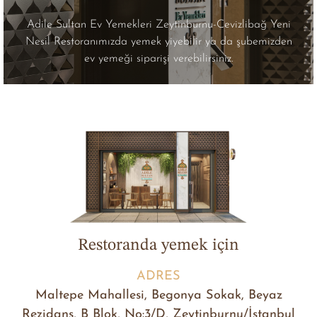
Adile Sultan Ev Yemekleri Zeytinburnu-Cevizlibağ Yeni
Nesil Restoranımızda yemek yiyebilir ya da şubemizden
ev yemeği siparişi verebilirsiniz.
Restoranda yemek için
ADRES
Maltepe Mahallesi, Begonya Sokak, Beyaz
Rezidans, B Blok, No:3/D, Zeytinburnu/İstanbul