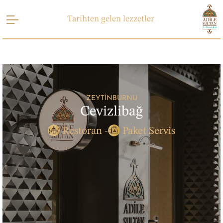
Tarihten gelen lezzetler
ZEYTINBURNU
Cevizlibağ
Restoran -
Paket Servis