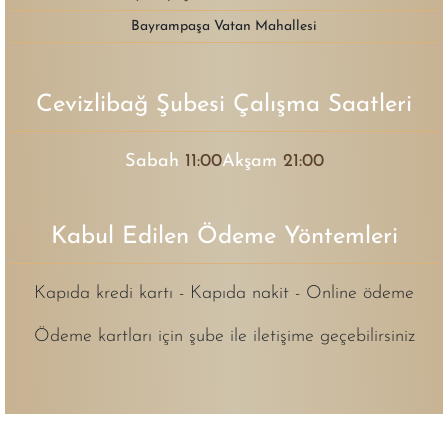
Bayrampaşa Vatan Mahallesi
Cevizlibağ Şubesi Çalışma Saatleri
Sabah
11:00
Akşam
21:00
Kabul Edilen Ödeme Yöntemleri
Kapıda kredi kartı - Kapıda nakit - Online ödeme
Ödeme kartları için şube ile iletişime geçebilirsiniz