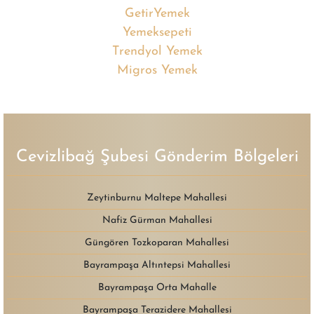
GetirYemek
Yemeksepeti
Trendyol Yemek
Migros Yemek
Cevizlibağ Şubesi Gönderim Bölgeleri
Zeytinburnu Maltepe Mahallesi
Nafiz Gürman Mahallesi
Güngören Tozkoparan Mahallesi
Bayrampaşa Altıntepsi Mahallesi
Bayrampaşa Orta Mahalle
Bayrampaşa Terazidere Mahallesi