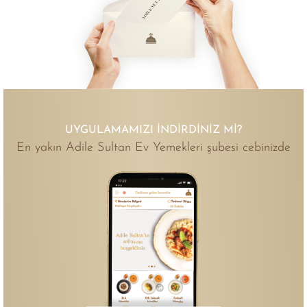
UYGULAMAMIZI İNDIRDINIZ MI?
En yakın Adile Sultan Ev Yemekleri şubesi cebinizde