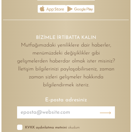
BİZİMLE İRTİBATTA KALIN
Mutfağımızdaki yeniliklere dair haberler,
menümüzdeki değişiklikler gibi
gelişmelerden haberdar olmak ister misiniz?
İletişim bilgilerinizi paylaşabilirseniz, zaman
zaman sizleri gelişmeler hakkında
bilgilendirmek isteriz.
E-posta adresiniz
KVKK aydınlatma metnini
okudum