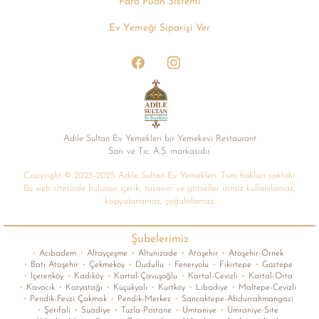
Para Puan Sistemi
Ev Yemeği Siparişi Ver
Adile Sultan Ev Yemekleri bir Yemekevi Restaurant
San. ve Tic. A.Ș. markasıdır.
Copyright © 2023-2025 Adile Sultan Ev Yemekleri. Tüm hakları saklıdır.
Bu web sitesinde bulunan içerik, tasarım ve görseller izinsiz kullanılamaz,
kopyalanamaz, çoğaltılamaz.
Şubelerimiz
•
Acıbadem
•
Altayçeşme
•
Altunizade
•
Ataşehir
•
Ataşehir-Örnek
•
Batı Ataşehir
•
Çekmeköy
•
Dudullu
•
Feneryolu
•
Fikirtepe
•
Göztepe
•
İçerenköy
•
Kadıköy
•
Kartal-Çavuşoğlu
•
Kartal-Cevizli
•
Kartal-Orta
•
Kavacık
•
Kozyatağı
•
Küçükyalı
•
Kurtköy
•
Libadiye
•
Maltepe-Cevizli
•
Pendik-Fevzi Çakmak
•
Pendik-Merkez
•
Sancaktepe-Abdurrahmangazi
•
Şerifali
•
Suadiye
•
Tuzla-Postane
•
Ümraniye
•
Ümraniye-Site