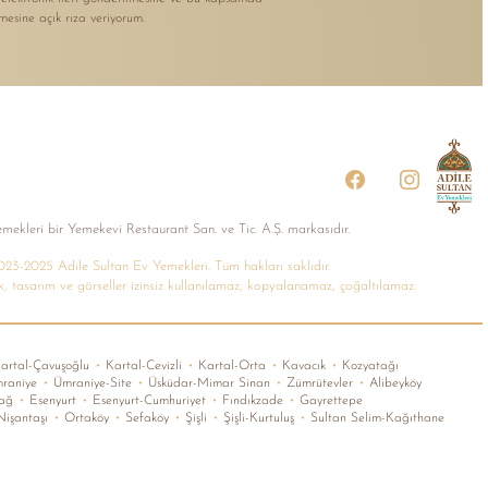
nmesine açık rıza veriyorum.
mekleri bir Yemekevi Restaurant San. ve Tic. A.Ș. markasıdır.
23-2025 Adile Sultan Ev Yemekleri. Tüm hakları saklıdır.
k, tasarım ve görseller izinsiz kullanılamaz, kopyalanamaz, çoğaltılamaz.
artal-Çavuşoğlu
•
Kartal-Cevizli
•
Kartal-Orta
•
Kavacık
•
Kozyatağı
raniye
•
Ümraniye-Site
•
Üsküdar-Mimar Sinan
•
Zümrütevler
•
Alibeyköy
bağ
•
Esenyurt
•
Esenyurt-Cumhuriyet
•
Fındıkzade
•
Gayrettepe
işantaşı
•
Ortaköy
•
Sefaköy
•
Şişli
•
Şişli-Kurtuluş
•
Sultan Selim-Kağıthane