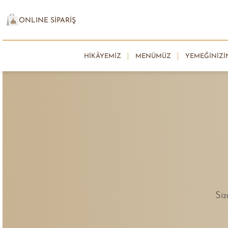
ONLINE SİPARİŞ
HIKÂYEMIZ
MENÜMÜZ
YEMEĞINIZI
Siz