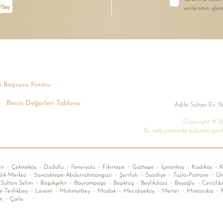
verilerimin işle
işi Başvuru Formu
Besin Değerleri Tablosu
Adile Sultan Ev Ye
Copyright © 20
Bu web sitesinde bulunan içeri
ir
•
Çekmeköy
•
Dudullu
•
Feneryolu
•
Fikirtepe
•
Göztepe
•
İçerenköy
•
Kadıköy
•
K
ik-Merkez
•
Sancaktepe-Abdurrahmangazi
•
Şerifali
•
Suadiye
•
Tuzla-Postane
•
Üm
Sultan Selim
•
Başakşehir
•
Bayrampaşa
•
Beşiktaş
•
Beylikdüzü
•
Beyoğlu
•
Cevizli
-Tevfikbey
•
Levent
•
Mahmutbey
•
Maslak
•
Mecidiyeköy
•
Merter
•
Mimaroba
•
N
n
•
Çorlu