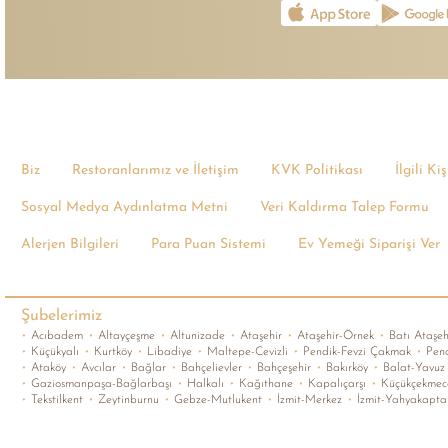
Biz
Restoranlarımız ve İletişim
KVK Politikası
İlgili K
Sosyal Medya Aydınlatma Metni
Veri Kaldırma Talep Formu
Alerjen Bilgileri
Para Puan Sistemi
Ev Yemeği Siparişi Ver
Şubelerimiz
•
Acıbadem
•
Altayçeşme
•
Altunizade
•
Ataşehir
•
Ataşehir-Örnek
•
Batı Ataşeh
•
Küçükyalı
•
Kurtköy
•
Libadiye
•
Maltepe-Cevizli
•
Pendik-Fevzi Çakmak
•
Pend
•
Ataköy
•
Avcılar
•
Bağlar
•
Bahçelievler
•
Bahçeşehir
•
Bakırköy
•
Balat-Yavuz 
•
Gaziosmanpaşa-Bağlarbaşı
•
Halkalı
•
Kağıthane
•
Kapalıçarşı
•
Küçükçekmece
•
Tekstilkent
•
Zeytinburnu
•
Gebze-Mutlukent
•
İzmit-Merkez
•
İzmit-Yahyakapta