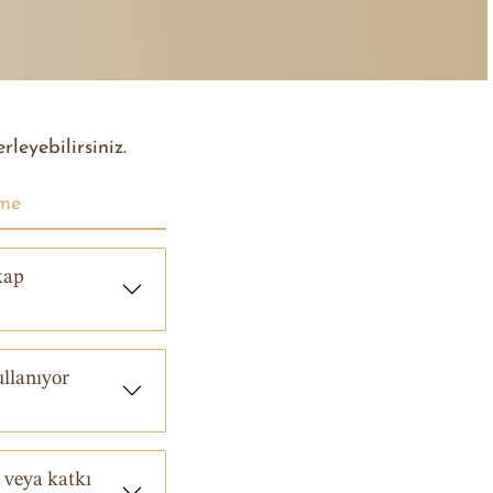
leyebilirsiniz.
eme
kap
ullanıyor
 veya katkı