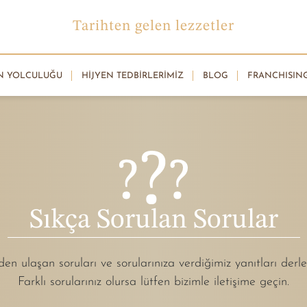
Tarihten gelen lezzetler
N YOLCULUĞU
HIJYEN TEDBIRLERIMIZ
BLOG
FRANCHISIN
Sıkça Sorulan Sorular
den ulaşan soruları ve sorularınıza verdiğimiz yanıtları derle
Farklı sorularınız olursa lütfen bizimle iletişime geçin.