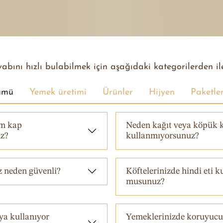
bını hızlı bulabilmek için aşağıdaki kategorilerden iler
ümü
Yemek üretimi
Ürünler
Hijyen
Paketl
m kap
Neden kağıt veya köpük 
z?
kullanmıyorsunuz?
 neden güvenli?
Köftelerinizde hindi eti k
musunuz?
ya kullanıyor
Yemeklerinizde koruyucu