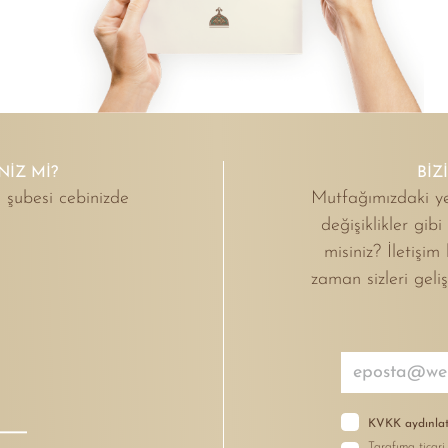
NIZ MI?
BİZ
 şubesi cebinizde
Mutfağımızdaki ye
değişiklikler gib
misiniz? İletişim
zaman sizleri geli
KVKK aydınlat
Tarafıma ticari