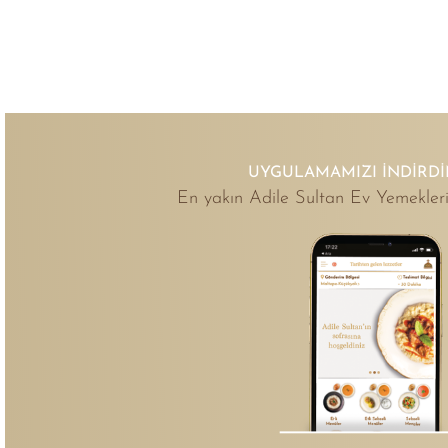
UYGULAMAMIZI İNDIRDI
En yakın Adile Sultan Ev Yemekleri