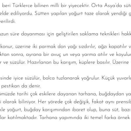
eri Türklerce bilinen milli bir yiyecektir. Orta Asya’da süt
e ediliyordu. Sütten yapılan yoğurt taze olarak yendiği gib
rilirdi.
 süre dayanması için geliştirilen saklama teknikleri hakkın
onur, üzerine iki parmak don yağı sızdırılır, ağzı kapatılır ve 
ıktan sonra, ayrana bir avuç un veya yarma atılır ve koyulu
ve süzülür. Hazırlanan bu karışım, küplere basılır. Üzerine t
sinde iyice süzülür, bolca tuzlanarak yoğrulur. Küçük yuvarla
pestikan da denir.
ümüzde tarihi çok eskilere dayanan tarhana, buğdaydan y
i olarak biliniyor. Her yörede çok değişik, fakat aynı prensi
ikle yoğurt, buğday karışımından ibaret olup, buna süt, bazı
otlar katılmaktadır. Tarhana yapımında iki temel farka örnek