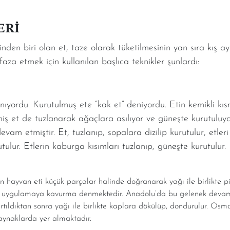
ERİ
inden biri olan et, taze olarak tüketilmesinin yan sıra kış 
aza etmek için kullanılan başlıca teknikler şunlardı:
ıyordu. Kurutulmuş ete “kak et” deniyordu. Etin kemikli kıs
lmiş et de tuzlanarak ağaçlara asılıyor ve güneşte kurutuluy
 etmiştir. Et, tuzlanıp, sopalara dizilip kurutulur, etleri s
tulur. Etlerin kaburga kısımları tuzlanıp, güneşte kurutulur.
hayvan eti küçük parçalar halinde doğranarak yağı ile birlikte piş
. Bu uygulamaya kavurma denmektedir. Anadolu’da bu gelenek deva
artıldıktan sonra yağı ile birlikte kaplara dökülüp, dondurulur. O
aynaklarda yer almaktadır.