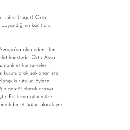
en soktu (sogut) Orta
dayandığının kanıtıdır.
 Avrupa’ya akın eden Hun
elirtilmektedir. Orta Asya
umanlı et konserveleri
e kurutularak saklanan ete
lanıp kurutulur, öylece
iğin gereği olarak ortaya
ıştır. Pastırma günümüze
emli bir et ürünü olarak yer