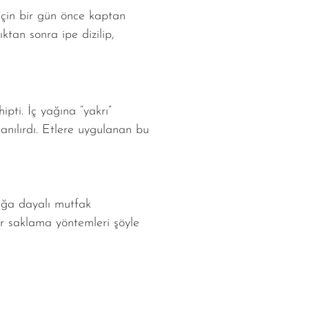
 için bir gün önce kaptan
ıktan sonra ipe dizilip,
ti. İç yağına “yakrı”
llanılırdı. Etlere uygulanan bu
ığa dayalı mutfak
ir saklama yöntemleri şöyle