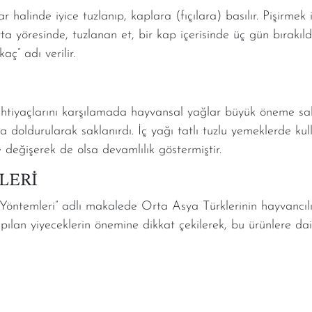
 halinde iyice tuzlanıp, kaplara (fıçılara) basılır. Pişirmek
arta yöresinde, tuzlanan et, bir kap içerisinde üç gün bırakıld
aç” adı verilir.
htiyaçlarını karşılamada hayvansal yağlar büyük öneme sahip
ara doldurularak saklanırdı. İç yağı tatlı tuzlu yemeklerde ku
değişerek de olsa devamlılık göstermiştir.
LERİ
öntemleri” adlı makalede Orta Asya Türklerinin hayvancıl
apılan yiyeceklerin önemine dikkat çekilerek, bu ürünlere da