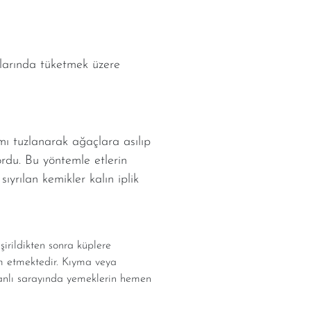
aylarında tüketmek üzere
mı tuzlanarak ağaçlara asılıp
ordu. Bu yöntemle etlerin
ıyrılan kemikler kalın iplik
irildikten sonra küplere
m etmektedir. Kıyma veya
smanlı sarayında yemeklerin hemen