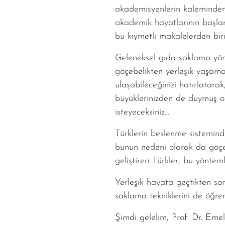
akademisyenlerin kaleminden
akademik hayatlarının başlar
bu kıymetli makalelerden bir
Geleneksel gıda saklama yön
göçebelikten yerleşik yaşama 
ulaşabileceğinizi hatırlatarak
büyüklerinizden de duymuş o
isteyeceksiniz…
Türklerin beslenme sistemind
bunun nedeni olarak da göçeb
geliştiren Türkler, bu yöntem
Yerleşik hayata geçtikten so
saklama tekniklerini de öğre
Şimdi gelelim, Prof. Dr. Em