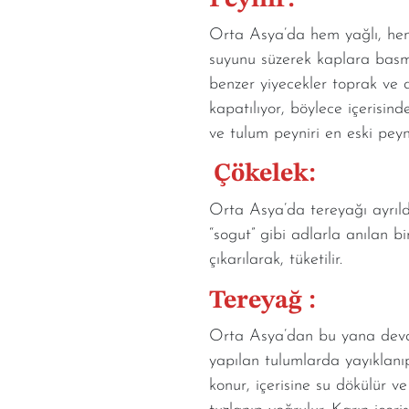
Orta Asya’da hem yağlı, hem y
suyunu süzerek kaplara basma
benzer yiyecekler toprak ve 
kapatılıyor, böylece içeris
ve tulum peyniri en eski peyni
Çökelek:
Orta Asya’da tereyağı ayrıldı
“sogut” gibi adlarla anılan b
çıkarılarak, tüketilir.
Tereyağ :
Orta Asya’dan bu yana devam
yapılan tulumlarda yayıklanı
konur, içerisine su dökülür ve