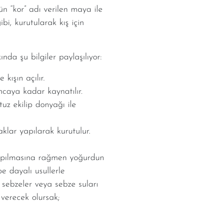
ün “kor” adı verilen maya ile
i, kurutularak kış için
da şu bilgiler paylaşılıyor:
kışın açılır.
ncaya kadar kaynatılır.
uz ekilip donyağı ile
klar yapılarak kurutulur.
apılmasına rağmen yoğurdun
be dayalı usullerle
 sebzeler veya sebze suları
 verecek olursak;