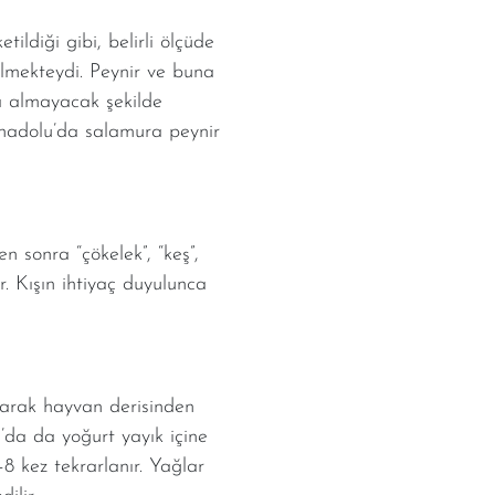
ldiği gibi, belirli ölçüde
lmekteydi. Peynir ve buna
a almayacak şekilde
Anadolu’da salamura peynir
 sonra “çökelek”, “keş”,
r. Kışın ihtiyaç duyulunca
larak hayvan derisinden
’da da yoğurt yayık içine
–8 kez tekrarlanır. Yağlar