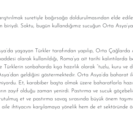
arıştırılmak suretiyle bağırsağa doldurulmasından elde edil
n biriydi. Soktu, bugün kullandığımız sucuğun Orta Asya’ya 
sya’da yaşayan Türkler tarafından yapılıp, Orta Çağlarda
addesi olarak kullanıldığı, Roma’ya ait tarihi kalıntılarda b
Türklerin sonbaharda kışa hazırlık olarak “tuzlu, kuru ve d
sya’dan geldiğini göstermektedir. Orta Asya’da baharat il
niyordu. Et, karabiber başta olmak üzere baharatlarla hazır
ların zayıf olduğu zaman yenirdi. Pastırma ve sucuk göçebel
Kurutulmuş et ve pastırma savaş sırasında büyük önem taşım
aile ihtiyacını karşılamaya yönelik hem de et sektöründe ön