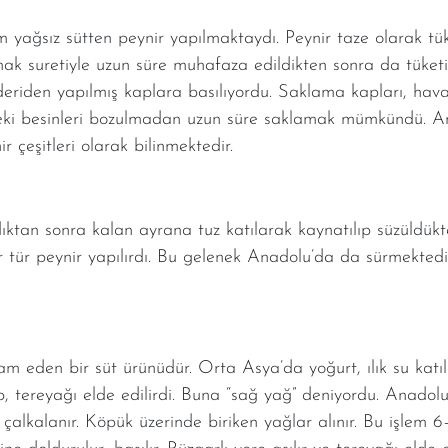
ağsız sütten peynir yapılmaktaydı. Peynir taze olarak tüketi
k suretiyle uzun süre muhafaza edildikten sonra da tüketi
deriden yapılmış kaplara basılıyordu. Saklama kapları, hav
indeki besinleri bozulmadan uzun süre saklamak mümkündü. 
r çeşitleri olarak bilinmektedir.
ktan sonra kalan ayrana tuz katılarak kaynatılıp süzüldükten
ir tür peynir yapılırdı. Bu gelenek Anadolu’da da sürmektedi
 eden bir süt ürünüdür. Orta Asya’da yoğurt, ılık su katı
p, tereyağı elde edilirdi. Buna “sağ yağ” deniyordu. Anadolu
 çalkalanır. Köpük üzerinde biriken yağlar alınır. Bu işlem 6