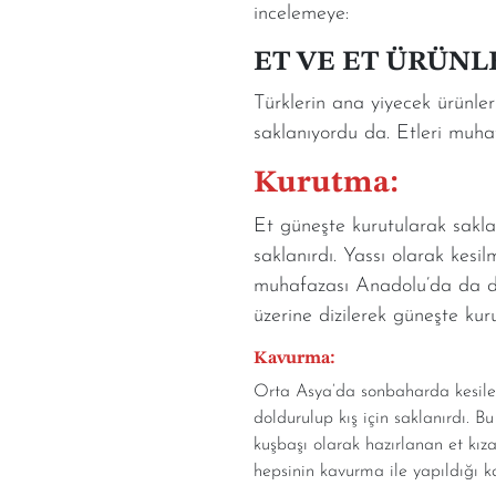
incelemeye:
ET VE ET ÜRÜNL
Türklerin ana yiyecek ürünler
saklanıyordu da. Etleri muhaf
Kurutma:
Et güneşte kurutularak saklan
saklanırdı. Yassı olarak kesi
muhafazası Anadolu’da da devam
üzerine dizilerek güneşte kuru
Kavurma:
Orta Asya’da sonbaharda kesilen 
doldurulup kış için saklanırdı
kuşbaşı olarak hazırlanan et kız
hepsinin kavurma ile yapıldığı k