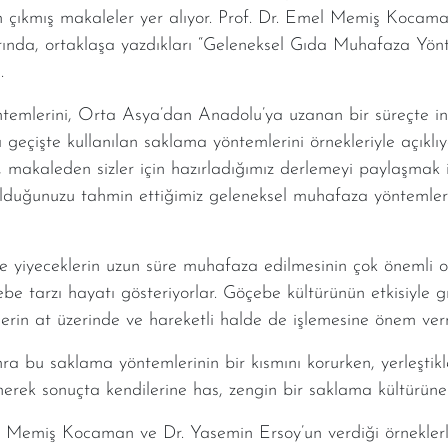
 çıkmış makaleler yer alıyor. Prof. Dr. Emel Memiş Kocama
ında, ortaklaşa yazdıkları “Geleneksel Gıda Muhafaza Yönt
i.
temlerini, Orta Asya’dan Anadolu’ya uzanan bir süreçte in
geçişte kullanılan saklama yöntemlerini örnekleriyle açıklıy
, makaleden sizler için hazırladığımız derlemeyi paylaşmak ist
lduğunuzu tahmin ettiğimiz geleneksel muhafaza yöntemler
e yiyeceklerin uzun süre muhafaza edilmesinin çok önemli o
e tarzı hayatı gösteriyorlar. Göçebe kültürünün etkisiyle
lerin at üzerinde ve hareketli halde de işlemesine önem ver
nra bu saklama yöntemlerinin bir kısmını korurken, yerleşti
nerek sonuçta kendilerine has, zengin bir saklama kültürün
el Memiş Kocaman ve Dr. Yasemin Ersoy’un verdiği örnekler