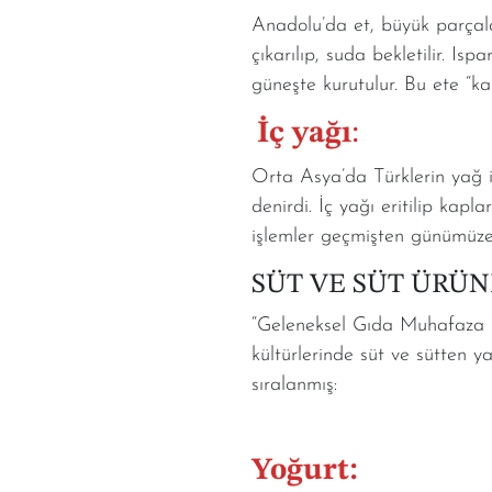
Anadolu’da et, büyük parçalar
çıkarılıp, suda bekletilir. Isp
güneşte kurutulur. Bu ete “kak
İç yağı
:
Orta Asya’da Türklerin yağ i
denirdi. İç yağı eritilip kapl
işlemler geçmişten günümüze 
SÜT VE SÜT ÜRÜN
“Geleneksel Gıda Muhafaza Y
kültürlerinde süt ve sütten y
sıralanmış:
Yoğurt: