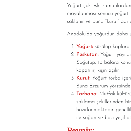
Yoğurt çok eski zamanlardan b
mayalanması sonucu yoğurt eld
saklanır ve buna “kurut” adı ve
Anadolu’da yoğurdun daha uzun
Yoğurt:
süzülüp kaplara k
Peskütan:
Yoğurt yayıld
Soğutup, torbalara konur 
kapatılır, kışın açılır.
Kurut:
Yoğurt torba içeri
Buna Erzurum yöresinde 
Tarhana:
Mutfak kültür
saklama şekillerinden bir
hazırlanmaktadır. genell
ile soğan ve bazı yeşil 
Peynir: