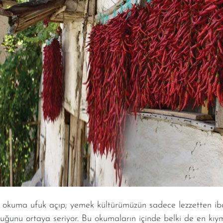
 okuma ufuk açıp; yemek kültürümüzün sadece lezzetten iba
duğunu ortaya seriyor. Bu okumaların içinde belki de en kıym