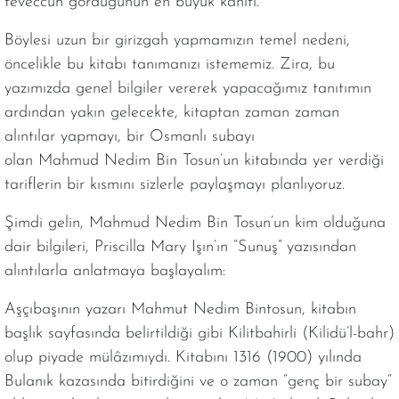
teveccüh gördüğünün en büyük kanıtı.
Böylesi uzun bir girizgah yapmamızın temel nedeni,
öncelikle bu kitabı tanımanızı istememiz. Zira, bu
yazımızda genel bilgiler vererek yapacağımız tanıtımın
ardından yakın gelecekte, kitaptan zaman zaman
alıntılar yapmayı, bir Osmanlı subayı
olan Mahmud Nedim Bin Tosun’un kitabında yer verdiği
tariflerin bir kısmını sizlerle paylaşmayı planlıyoruz.
Şimdi gelin, Mahmud Nedim Bin Tosun’un kim olduğuna
dair bilgileri, Priscilla Mary Işın’ın “Sunuş” yazısından
alıntılarla anlatmaya başlayalım:
Aşçıbaşının yazarı Mahmut Nedim Bintosun, kitabın
başlık sayfasında belirtildiği gibi Kilitbahirli (Kilidü’l-bahr)
olup piyade mülâzımıydı. Kitabını 1316 (1900) yılında
Bulanık kazasında bitirdiğini ve o zaman “genç bir subay“