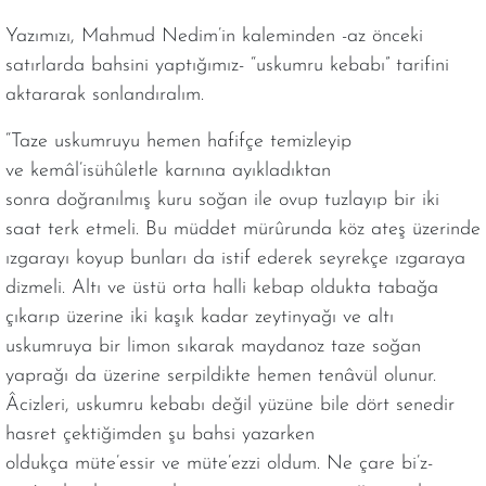
Yazımızı, Mahmud Nedim’in kaleminden -az önceki
satırlarda bahsini yaptığımız- “uskumru kebabı” tarifini
aktararak sonlandıralım.
“Taze uskumruyu hemen hafifçe temizleyip
ve kemâl’isühûletle karnına ayıkladıktan
sonra doğranılmış kuru soğan ile ovup tuzlayıp bir iki
saat terk etmeli. Bu müddet mürûrunda köz ateş üzerinde
ızgarayı koyup bunları da istif ederek seyrekçe ızgaraya
dizmeli. Altı ve üstü orta halli kebap oldukta tabağa
çıkarıp üzerine iki kaşık kadar zeytinyağı ve altı
uskumruya bir limon sıkarak maydanoz taze soğan
yaprağı da üzerine serpildikte hemen tenâvül olunur.
Âcizleri, uskumru kebabı değil yüzüne bile dört senedir
hasret çektiğimden şu bahsi yazarken
oldukça müte’essir ve müte’ezzi oldum. Ne çare bi’z-