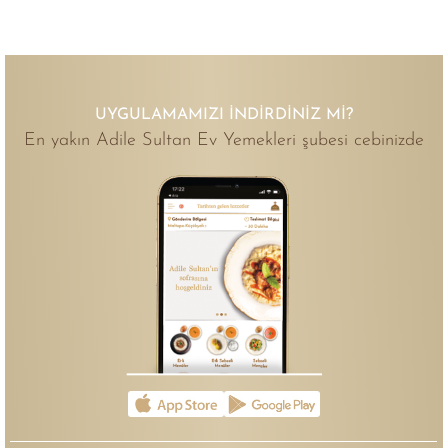
UYGULAMAMIZI İNDIRDINIZ MI?
En yakın Adile Sultan Ev Yemekleri şubesi cebinizde