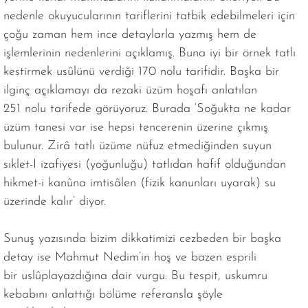
nedenle okuyucularının tariflerini tatbik edebilmeleri için
çoğu zaman hem ince detaylarla yazmış hem de
işlemlerinin nedenlerini açıklamış. Buna iyi bir örnek tatlı
kestirmek usûlünü verdiği 170 nolu tarifidir. Başka bir
ilginç açıklamayı da rezaki üzüm hoşafı anlatılan
251 nolu tarifede görüyoruz. Burada ‘Soğukta ne kadar
üzüm tanesi var ise hepsi tencerenin üzerine çıkmış
bulunur. Zirâ tatlı üzüme nüfuz etmediğinden suyun
sıklet-I izafiyesi (yoğunluğu) tatlıdan hafif olduğundan
hikmet-i kanûna imtisâlen (fizik kanunları uyarak) su
üzerinde kalır’ diyor.
Sunuş yazısında bizim dikkatimizi cezbeden bir başka
detay ise Mahmut Nedim’in hoş ve bazen esprili
bir uslûplayazdığına dair vurgu. Bu tespit, uskumru
kebabını anlattığı bölüme referansla şöyle