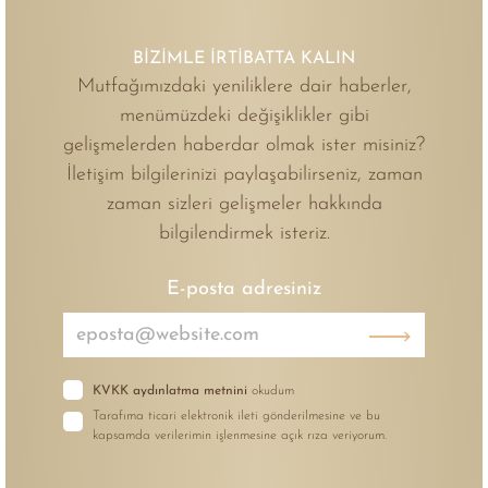
BİZİMLE İRTİBATTA KALIN
Mutfağımızdaki yeniliklere dair haberler,
menümüzdeki değişiklikler gibi
gelişmelerden haberdar olmak ister misiniz?
İletişim bilgilerinizi paylaşabilirseniz, zaman
zaman sizleri gelişmeler hakkında
bilgilendirmek isteriz.
E-posta adresiniz
KVKK aydınlatma metnini
okudum
Tarafıma ticari elektronik ileti gönderilmesine ve bu
kapsamda verilerimin işlenmesine açık rıza veriyorum.