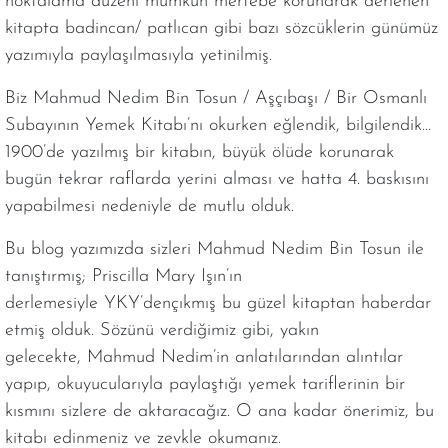
noktalama düzeni mümkün mertebe korunarak derlenen
kitapta badincan/ patlıcan gibi bazı sözcüklerin günümüz
yazımıyla paylaşılmasıyla yetinilmiş.
Biz Mahmud Nedim Bin Tosun / Aşçıbaşı / Bir Osmanlı
Subayının Yemek Kitabı’nı okurken eğlendik, bilgilendik…
1900’de yazılmış bir kitabın, büyük ölüde korunarak
bugün tekrar raflarda yerini alması ve hatta 4. baskısını
yapabilmesi nedeniyle de mutlu olduk.
Bu blog yazımızda sizleri Mahmud Nedim Bin Tosun ile
tanıştırmış; Priscilla Mary Işın’ın
derlemesiyle YKY’dençıkmış bu güzel kitaptan haberdar
etmiş olduk. Sözünü verdiğimiz gibi, yakın
gelecekte, Mahmud Nedim’in anlatılarından alıntılar
yapıp, okuyucularıyla paylaştığı yemek tariflerinin bir
kısmını sizlere de aktaracağız. O ana kadar önerimiz, bu
kitabı edinmeniz ve zevkle okumanız.