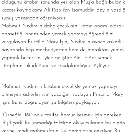
olduğunu kitabın sonunda yer alan Muş’a bağlı Bulanık
kazası kaymakamı Ali Rıza ibn Isamüddin Bey’in yazdığı
sunuş yazısından öğreniyoruz.
Mahmut Nedim’in daha çocukken “kadın anam” olarak
bahsettiği annesinden yemek yapmayı öğrendiğini
vurgulayan Priscilla Mary Işın; Nedim’in ayrıca askerlik
hayatında hep mecburiyetten hem de meraktan yemek
yapmak becerisini iyice geliştirdiğini, diğer yemek
kitaplarını okuduğunu ve faydalandığını söylüyor.
Mahmut Nedim’in kitabını öncelikle yemek yapmayı
bilmeyen askerler için yazdığını söyleyen Priscilla Mary
Işın, bunu doğrulayan şu bilgileri paylaşıyor:
“Örneğin, 160 nolu tarifte hamur kesmek için gereken
‘dişli çark’ bulunmadığı taktirde okuyucularına bu aletin
yerine kendi mahmuzlarını kullanmalarını öneriyor. Bu