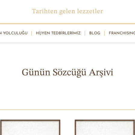
Tarihten gelen lezzetler
N YOLCULUĞU
HIJYEN TEDBIRLERIMIZ
BLOG
FRANCHISIN
YEMEK KÜLTÜRÜMÜZDEN
Günün Sözcüğü Arşivi
unutulmuş sözcüklerden derlediğimiz arşivimizi bu sayfada 
şımlarımıza göz atabilir, dilerseniz arkadaşlarınızla paylaşab