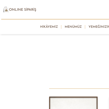
ONLINE SİPARİŞ
HIKÂYEMIZ
MENÜMÜZ
YEMEĞINIZI
Bir kısmı 
Tüm payla