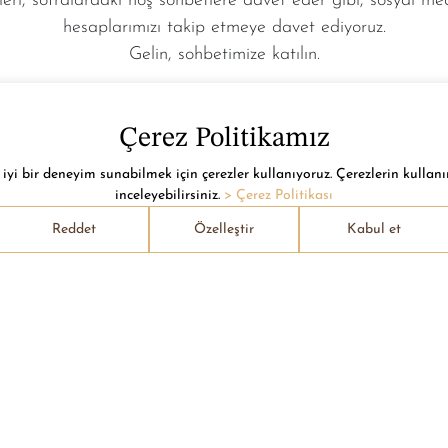
leri, sofralardaki hoş sohbetlere davet eder gibi, sosyal m
hesaplarımızı takip etmeye davet ediyoruz.
Gelin, sohbetimize katılın.
Çerez Politikamız
iyi bir deneyim sunabilmek için çerezler kullanıyoruz. Çerezlerin kullanı
inceleyebilirsiniz.
> Çerez Politikası
Reddet
Özelleştir
Kabul et