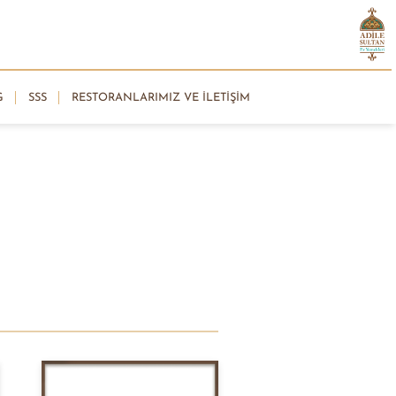
G
SSS
RESTORANLARIMIZ VE İLETIŞIM
ancacı Cemal’in öğütlerini
rini anmalarından anlıyoruz.