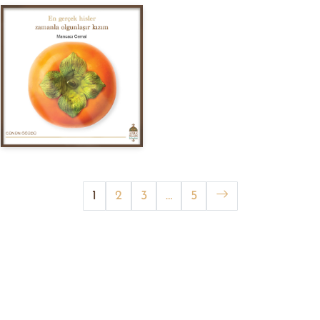
1
2
3
…
5