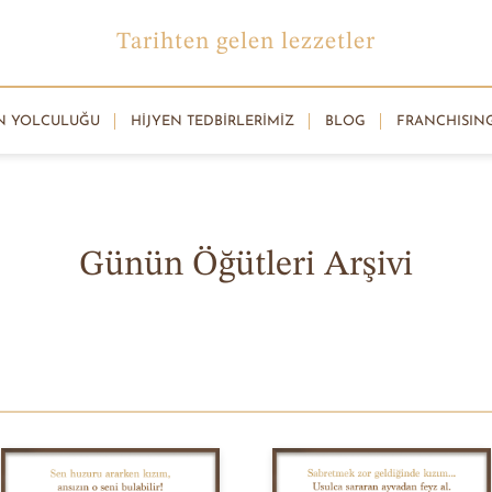
Tarihten gelen lezzetler
N YOLCULUĞU
HIJYEN TEDBIRLERIMIZ
BLOG
FRANCHISIN
MANCACI CEMAL'DEN
Günün Öğütleri Arşivi
e günümüze ışık tutan büyüklerimizden sadece biri. Bunu, M
uluk duyduğumuz takipçilerimizin sık sık kendi aile büyükle
Mutlu oluyoruz.