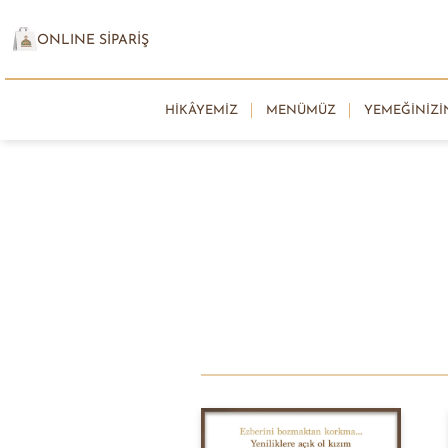
ONLINE SİPARİŞ
HIKÂYEMIZ
MENÜMÜZ
YEMEĞINIZI
Mancacı Cemal, öğütleriyl
paylaşmalarından büyük mutl